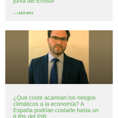
junta del Emisor
— LEER MÁS
¿Qué coste acarrean los riesgos
climáticos a la economía? A
España podrían costarle hasta un
6,8% del PIB