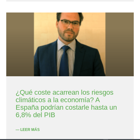
¿Qué coste acarrean los riesgos
climáticos a la economía? A
España podrían costarle hasta un
6,8% del PIB
— LEER MÁS