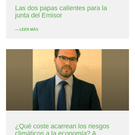
Las dos papas calientes para la
junta del Emisor
— LEER MÁS
¿Qué coste acarrean los riesgos
climáticos a la economía? A