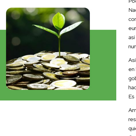
Poc
Nac
co
eur
as
nun
Así
en 
gob
hac
Es 
Am
re
qu