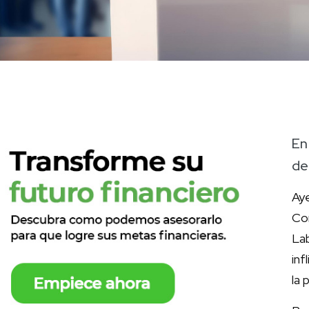
En
de
Ay
Co
La
inf
la 