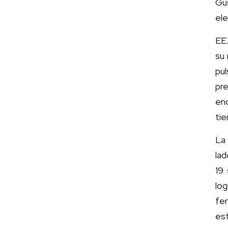
Gu
ele
EE
su 
pu
pr
enc
tie
La 
lad
19 
log
fe
es