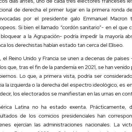
os días antes, uno de cada tres electores franceses le
ional de derecha el primer lugar en la primera ronda d
nvocadas por el presidente galo Emmanuel Macron tr
opeos. Si bien el llamado “cordón sanitario”- en el que c
í bloquear a la Agrupación- podría impedir la mayoría a
ca los derechistas habían estado tan cerca del Elíseo.
, el Reino Unido y Francia se unen a decenas de países 
los que, tras el fin de la pandemia en 2021, se han venid
iernos. Lo que, a primera vista, podría ser considerado
ia la izquierda o la derecha del espectro ideológico, es 
decir, los electorados se manifiestan en las urnas en cont
érica Latina no ha estado exenta. Prácticamente, 
sultados de los comicios presidenciales han correspon
ienes ejercían las administraciones nacionales. La vict