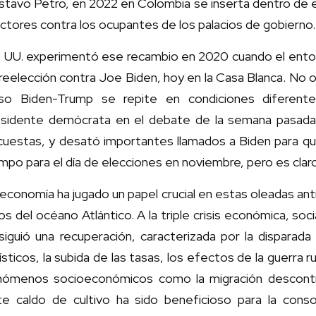
stavo Petro, en 2022 en Colombia se inserta dentro de e
ctores contra los ocupantes de los palacios de gobierno.
. UU. experimentó ese recambio en 2020 cuando el ento
reelección contra Joe Biden, hoy en la Casa Blanca. No 
lso Biden-Trump se repite en condiciones diferente
esidente demócrata en el debate de la semana pasada
uestas, y desató importantes llamados a Biden para que
mpo para el día de elecciones en noviembre, pero es clar
economía ha jugado un papel crucial en estas oleadas anti
os del océano Atlántico. A la triple crisis económica, soc
siguió una recuperación, caracterizada por la disparada d
ísticos, la subida de las tasas, los efectos de la guerra 
nómenos socioeconómicos como la migración descontro
te caldo de cultivo ha sido beneficioso para la consol