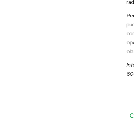
rad
Pe
pu
co
opo
ola
Inf
60
C