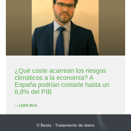
¿Qué coste acarrean los riesgos
climáticos a la economía? A
España podrían costarle hasta un
6,8% del PIB
— LEER MÁS
© Besta - Tratamiento de datos