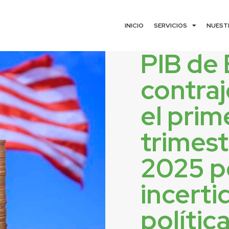
INICIO
SERVICIOS
NUEST
PIB de 
contraj
el prim
trimest
2025 p
incert
polític