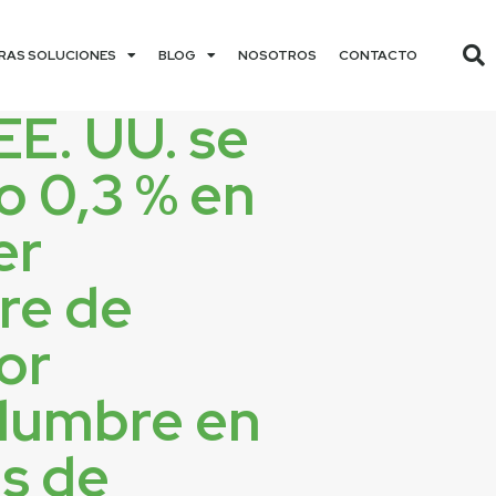
RAS SOLUCIONES
BLOG
NOSOTROS
CONTACTO
EE. UU. se
o 0,3 % en
er
re de
or
idumbre en
as de