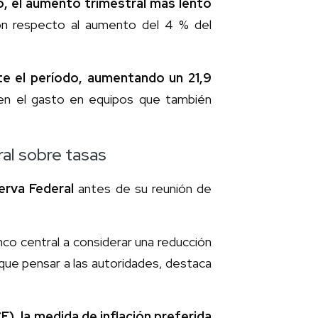
, el aumento trimestral más lento
ón respecto al aumento del 4 % del
nte el período, aumentando un 21,9
en el gasto en equipos que también
al sobre tasas
erva Federal
antes de su reunión de
anco central a considerar una reducción
r que pensar a las autoridades, destaca
), la medida de inflación preferida