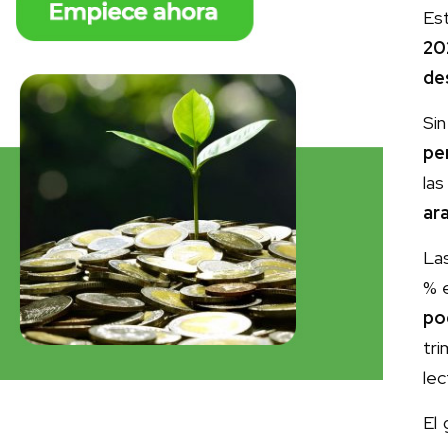
Es
20
de
Sin
pe
la
ar
Las
% 
po
tr
lec
El