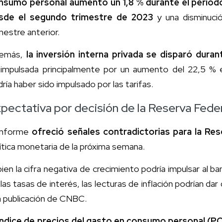
nsumo personal aumentó un 1,8 % durante el período
sde el segundo trimestre de 2023
y una disminuci
mestre anterior.
emás,
la inversión interna privada se disparó dura
impulsada principalmente por un aumento del 22,5 % 
ría haber sido impulsado por las tarifas.
pectativa por decisión de la Reserva Feder
 informe
ofreció señales contradictorias para la Res
ítica monetaria de la próxima semana.
bien la cifra negativa de crecimiento podría impulsar al b
las tasas de interés, las lecturas de inflación podrían da
a publicación de CNBC.
 índice de precios del gasto en consumo personal (PCE