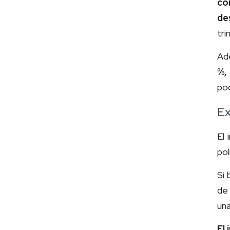
co
de
tri
Ad
%,
pod
Ex
El
pol
Si 
de 
un
El