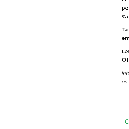
po
% d
Tam
em
Lo
Of
In
pr
C