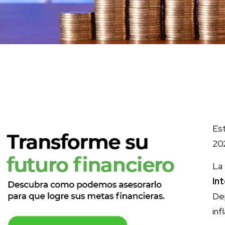
Es
20
La
In
De
inf