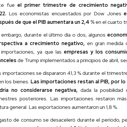
te fue
el primer trimestre de crecimiento negat
22.
Los economistas encuestados por Dow Jones
e
spués de que el PIB aumentara un 2,4 %
en el cuarto t
 embargo, durante el último día o dos, algunos
economi
rspectiva a crecimiento negativo,
en gran medida 
s importaciones, ya que las
empresas y los consumid
anceles
de Trump implementados a principios de abril, s
 importaciones se dispararon 41,3 % durante el trimestr
en los bienes.
Las importaciones restan al PIB, por lo
dría no considerarse negativa,
dada la posibilidad
imestres posteriores. Las importaciones restaron má
tura general. Las exportaciones aumentaron un 1,8 %.
 gasto de consumo se desaceleró durante el período, p