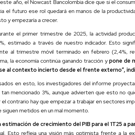
 este año, el Nowcast Bancolombia dice que si el consu
ia el futuro ese rol quedará en manos de la productivid
to y empezaría a crecer.
rante el primer trimestre de 2025, la actividad produc
7%, estimado a través de nuestro indicador. Esto sign
ente al trimestre móvil terminado en febrero (2,4%, r
rma, la economía continúa ganando tracción y
pone de ma
se al contexto incierto desde el frente externo”, ind
sados en esto, los investigadores del informe proyecta
l tan mencionado 3%, aunque advierten que esto no quier
 el contrario hay que empezar a trabajar en sectores impo
e siguen metidos en un mal momento.
 estimación de crecimiento del PIB para el 1T25 a pa
al. Esto refleja una visión más optimista frente a la e