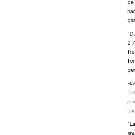
de
hac
gas
“Du
2,
fr
fo
pe
Ba
de
por
qu
“
La
anu