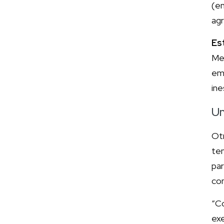
(e
agr
Es
Mer
em
in
Un
Otr
te
par
co
“C
exe