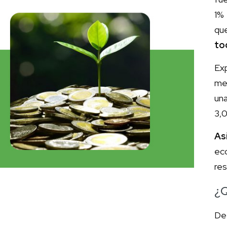
1%
qu
to
Exp
mej
una
3,0
As
ec
res
¿Q
De 