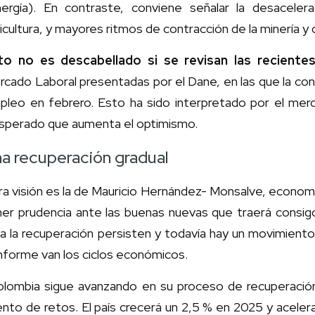
nergía). En contraste, conviene señalar la desacele
icultura, y mayores ritmos de contracción de la minería y 
to no es descabellado si se revisan las reciente
cado Laboral presentadas por el Dane, en las que la co
pleo en febrero. Esto ha sido interpretado por el me
esperado que aumenta el optimismo.
a recuperación gradual
a visión es la de Mauricio Hernández- Monsalve, econom
ner prudencia ante las buenas nuevas que traerá consig
a la recuperación persisten y todavía hay un movimiento p
nforme van los ciclos económicos.
olombia sigue avanzando en su proceso de recuperació
nto de retos. El país crecerá un 2,5 % en 2025 y aceler