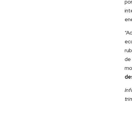
po
in
ene
“Ad
ec
rub
de 
mo
de
In
tr