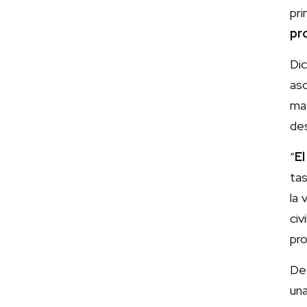
pr
pr
Di
aso
ma
de
“
E
tas
la 
ci
pro
De 
una