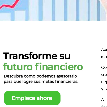
Au
mue
Ce
cr
dej
y 
A e
fu