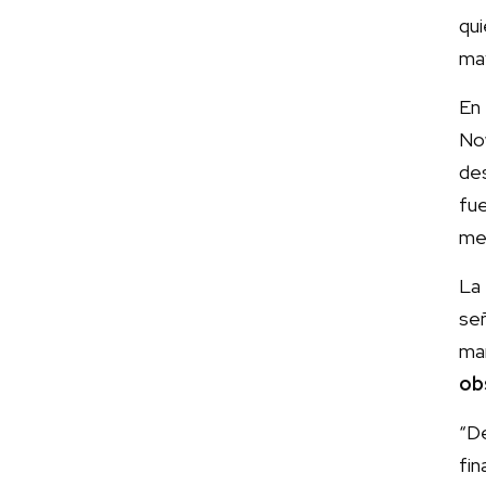
qui
may
En
No
de
fue
mes
La
se
ma
ob
“D
fin