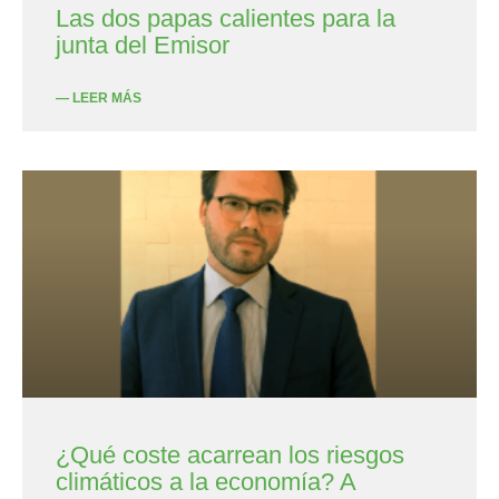
Las dos papas calientes para la
junta del Emisor
— LEER MÁS
¿Qué coste acarrean los riesgos
climáticos a la economía? A