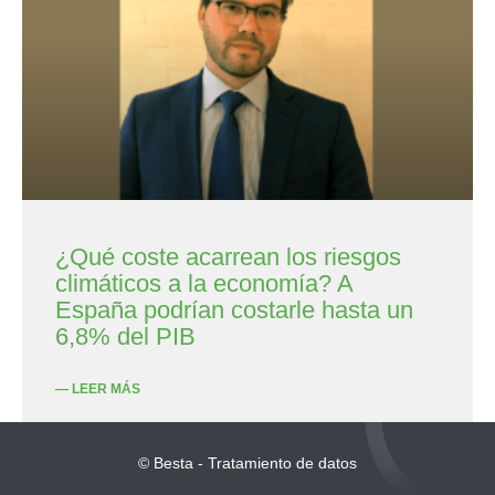
¿Qué coste acarrean los riesgos
climáticos a la economía? A
España podrían costarle hasta un
6,8% del PIB
— LEER MÁS
© Besta - Tratamiento de datos