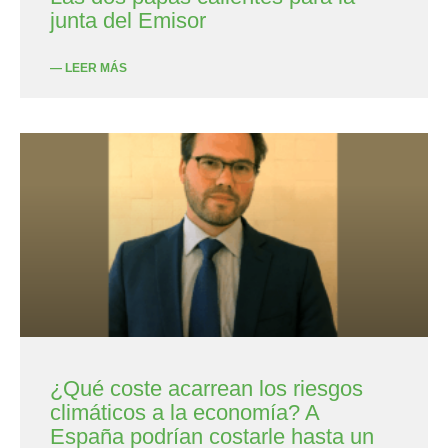
junta del Emisor
— LEER MÁS
¿Qué coste acarrean los riesgos
climáticos a la economía? A
España podrían costarle hasta un