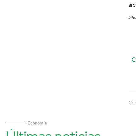
arc
Inf
C
Co
Economía