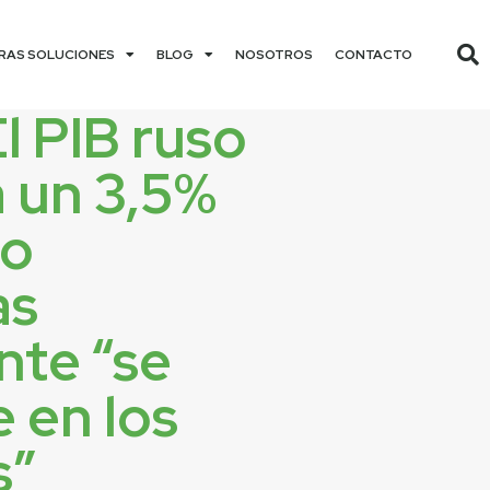
RAS SOLUCIONES
BLOG
NOSOTROS
CONTACTO
El PIB ruso
á un 3,5%
ño
as
nte “se
 en los
s”