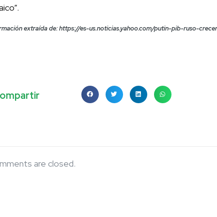
aico”.
ormación extraída de: https://es-us.noticias.yahoo.com/putin-pib-ruso-cr
ompartir
mments are closed.