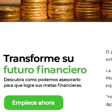
El 
est
La
Mo
imp
“Ho
dij