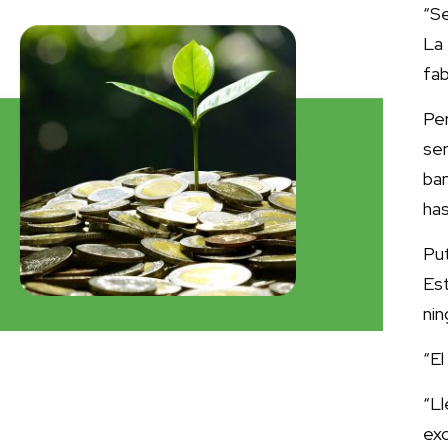
“Se
La
fab
Pe
sem
ba
has
Put
Es
nin
“El
“L
exc