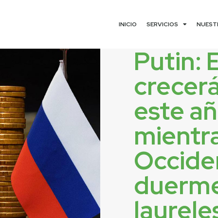
INICIO
SERVICIOS
NUEST
Putin: 
crecer
este a
mientr
Occide
duerme
laurele