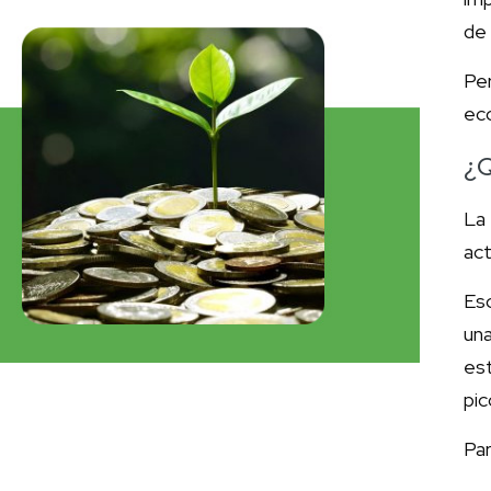
de
Per
eco
¿Q
La 
ac
Es
un
es
pic
Par