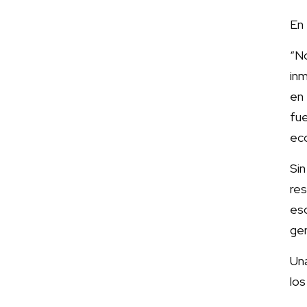
En
“N
in
en 
fu
ec
Si
res
es
gen
Un
lo