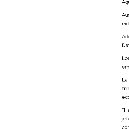
Aqu
Au
ext
Ad
Dat
Los
emb
La 
tri
ec
“H
jef
com