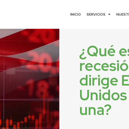
INICIO
SERVICIOS
NUEST
¿Qué e
recesi
dirige 
Unidos
una?