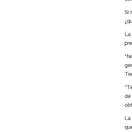
Si 
¿q
La 
pre
“N
gen
Tie
“T
de
obt
La 
que