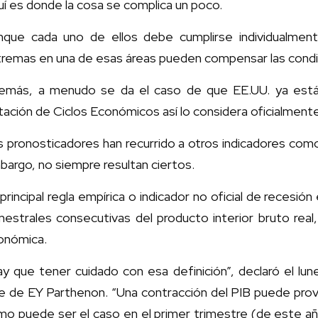
í es donde la cosa se complica un poco.
nque cada uno de ellos debe cumplirse individualment
remas en una de esas áreas pueden compensar las condic
emás, a menudo se da el caso de que EE.UU. ya está
ación de Ciclos Económicos así lo considera oficialmente
 pronosticadores han recurrido a otros indicadores como
argo, no siempre resultan ciertos.
principal regla empírica o indicador no oficial de recesió
mestrales consecutivas del producto interior bruto real
onómica.
ay que tener cuidado con esa definición”, declaró el 
e de EY Parthenon. “Una contracción del PIB puede prove
o puede ser el caso en el primer trimestre (de este añ