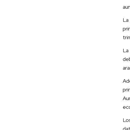
au
La
pri
tri
La 
de
ar
Ad
pri
Au
eco
Los
dat