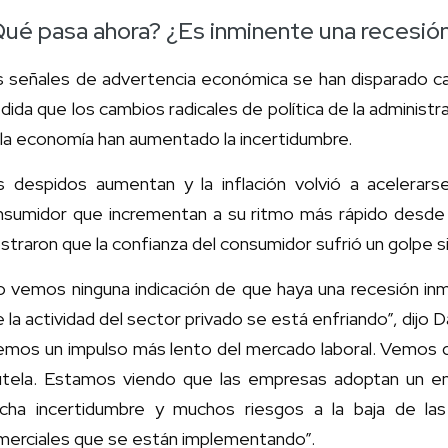
ué pasa ahora? ¿Es inminente una recesió
s señales de advertencia económica se han disparado c
ida que los cambios radicales de política de la administr
la economía han aumentado la incertidumbre.
s despidos aumentan y la inflación volvió a acelerars
nsumidor que incrementan a su ritmo más rápido desd
traron que la confianza del consumidor sufrió un golpe si
o vemos ninguna indicación de que haya una recesión i
 la actividad del sector privado se está enfriando”, dijo D
emos un impulso más lento del mercado laboral. Vemos 
utela. Estamos viendo que las empresas adoptan un e
cha incertidumbre y muchos riesgos a la baja de las pol
merciales que se están implementando”.