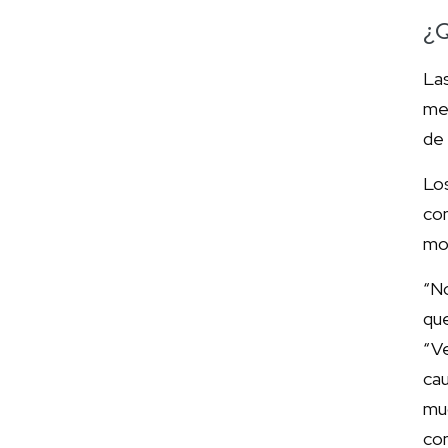
¿Q
La
med
de 
Lo
co
mos
“N
que
“V
ca
mu
co