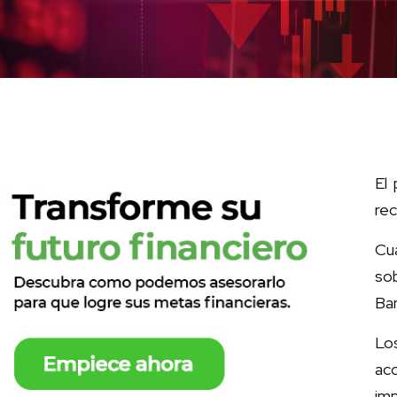
El
rec
Cu
so
Bar
Lo
ac
imp