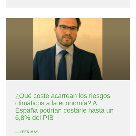
¿Qué coste acarrean los riesgos
climáticos a la economía? A
España podrían costarle hasta un
6,8% del PIB
— LEER MÁS