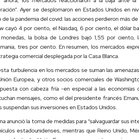
r ahora, los mercados reaccionaron a la baja ante la
beración”. Ayer se desplomaron en Estados Unidos en ni
 de la pandemia del covid: las acciones perdieron más de 3
 cayó 4 por ciento, el Nasdaq, 6 por ciento, el dólar ba
 monedas, la bolsa de Londres bajó 1,55 por ciento, 
emania, tres por ciento. En resumen, los mercados expr
rategia comercial desplegada por la Casa Blanca.
sta turbulencia en los mercados se suman las amenazas 
Unión Europea, y otros socios comerciales de Washingto
spuesta con cabeza fría -en especial a las economía
cuchan mensajes, como el del presidente francés Emanu
s suspendan sus inversiones en Estados Unidos.
na anunció la toma de medidas para “salvaguardar sus int
hículos estadounidenses, mientras que Reino Unido, Mé