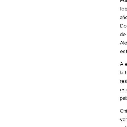
Po
li
año
Dow
de
Al
est
A e
la 
re
es
paí
Chi
ve