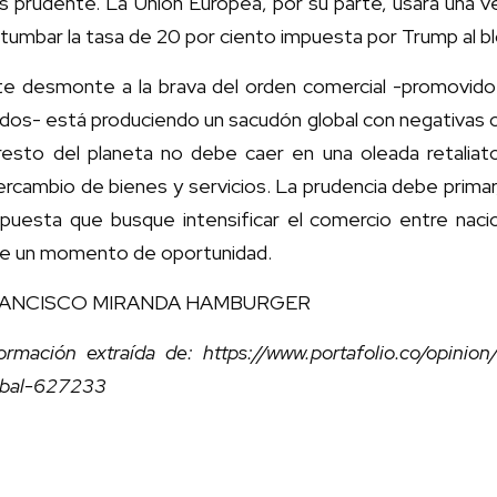
s prudente. La Unión Europea, por su parte, usará una v
tumbar la tasa de 20 por ciento impuesta por Trump al b
te desmonte a la brava del orden comercial -promovid
dos- está produciendo un sacudón global con negativas 
 resto del planeta no debe caer en una oleada retaliato
ercambio de bienes y servicios. La prudencia debe primar,
puesta que busque intensificar el comercio entre nacio
re un momento de oportunidad.
ANCISCO MIRANDA HAMBURGER
ormación extraída de: https://www.portafolio.co/opinion/e
obal-627233