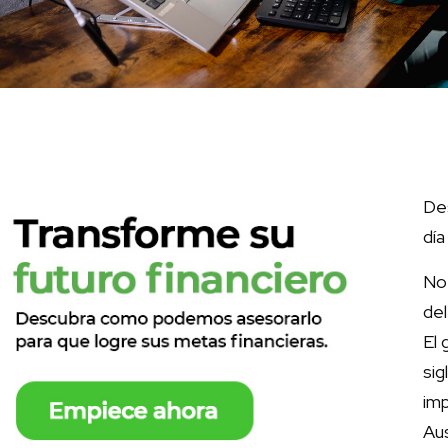
Des
día
No 
del
El 
si
im
Aus