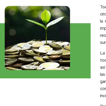
Tod
cir
la
imp
re
sum
La
tod
así
las
ga
co
in