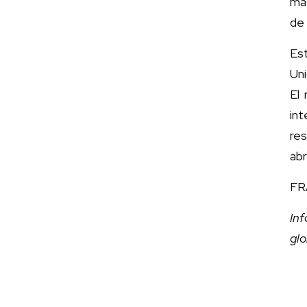
má
de 
Es
Uni
El
int
res
ab
FR
Inf
gl