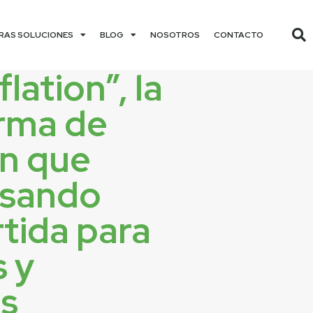
RAS SOLUCIONES
BLOG
NOSOTROS
CONTACTO
lation”, la
orma de
ón que
asando
tida para
s y
os