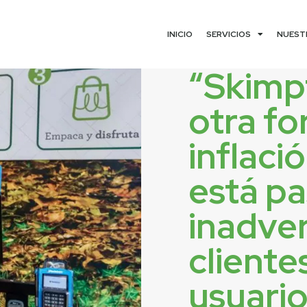
INICIO
SERVICIOS
NUEST
“Skimpf
otra f
inflaci
está p
inadver
cliente
usuari