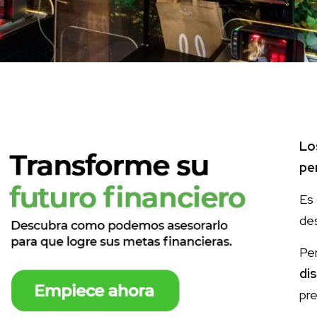
Lo
pe
Es
des
Pe
di
pre