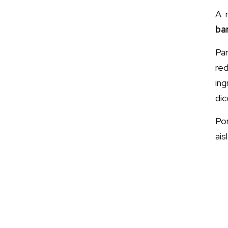
A 
ba
Pa
re
in
dic
Por
ais