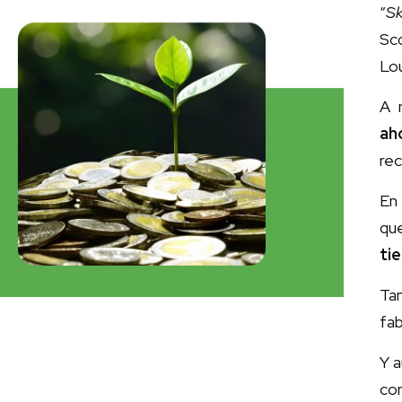
“
Sk
Sc
Lou
A 
ah
rec
En
qu
ti
Ta
fab
Y a
con