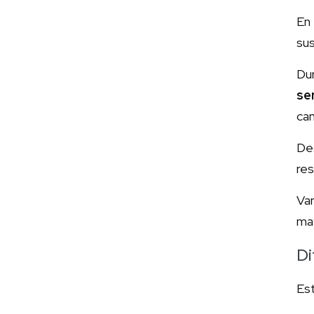
En 
sus
Du
se
cam
Des
res
Va
ma
Di
Est