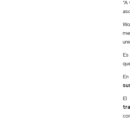
“A 
aso
Wo
me
uni
Es
qu
En 
su
El
tr
con