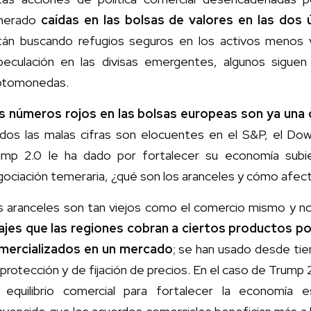
nerado
caídas en las bolsas de valores en las dos 
tán buscando refugios seguros en los activos menos v
peculación en las divisas emergentes, algunos sigu
iptomonedas.
s números rojos en las bolsas europeas son ya una
idos las malas cifras son elocuentes en el S&P, el Do
ump 2.0 le ha dado por fortalecer su economía subie
ociación temeraria, ¿qué son los aranceles y cómo afect
s aranceles son tan viejos como el comercio mismo y n
ajes que las regiones cobran a ciertos productos por
mercializados en un mercado
; se han usado desde t
protección y de fijación de precios. En el caso de Trum
 equilibrio comercial para fortalecer la economía 