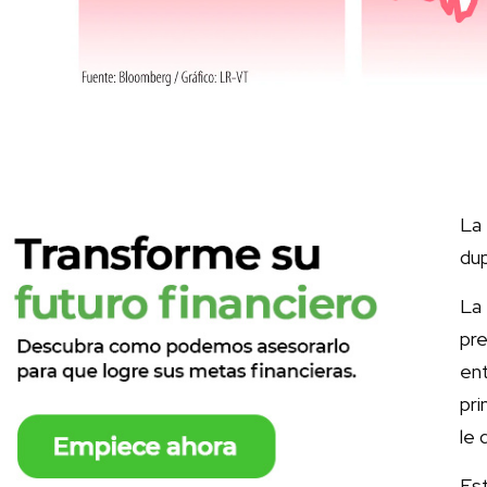
La 
dup
La
pr
en
pri
le 
Es