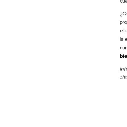
cua
¿Qu
pr
et
la 
cr
bi
In
al