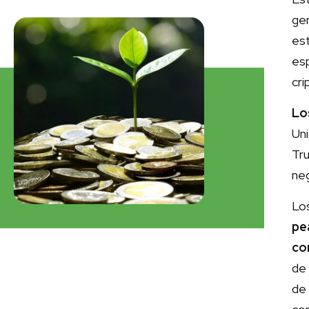
ge
es
es
cr
Lo
Un
Tr
neg
Lo
pe
co
de 
de