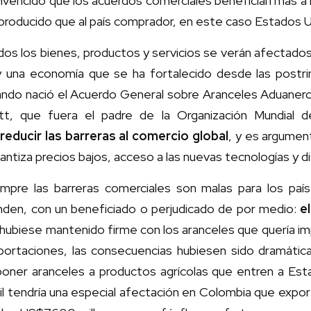
vencido que los acuerdos comerciales benefician más a l
producido que al país comprador, en este caso Estados U
os los bienes, productos y servicios se verán afectado
y una economía que se ha fortalecido desde las postri
ando nació el Acuerdo General sobre Aranceles Aduaner
tt, que fuera el padre de la Organización Mundial de
reducir las barreras al comercio global
, y es argumen
antiza precios bajos, acceso a las nuevas tecnologías y d
empre las barreras comerciales son malas para los p
nden, con un beneficiado o perjudicado de por medio:
e
hubiese mantenido firme con los aranceles que quería im
portaciones, las consecuencias hubiesen sido dramática
poner aranceles a productos agrícolas que entren a Esta
il tendría una especial afectación en Colombia que expo