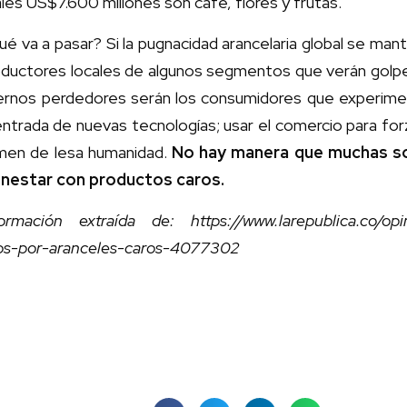
les US$7.600 millones son café, flores y frutas.
é va a pasar? Si la pugnacidad arancelaria global se man
oductores locales de algunos segmentos que verán golpe
ernos perdedores serán los consumidores que experimenta
entrada de nuevas tecnologías; usar el comercio para forz
imen de lesa humanidad.
No hay manera que muchas s
enestar con productos caros.
formación extraída de: https://www.larepublica.co/opini
tos-por-aranceles-caros-4077302