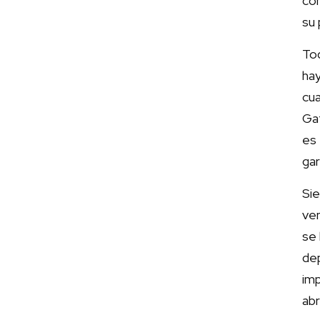
con
su 
Tod
ha
cu
Ga
es
gar
Si
ve
se 
de
im
abr