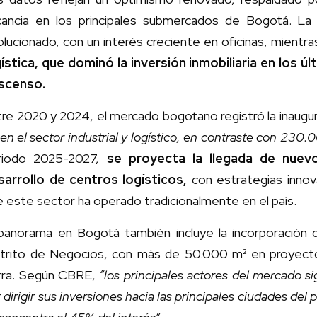
cancia en los principales submercados de Bogotá. La p
lucionado, con un interés creciente en oficinas, mientr
gística, que dominó la inversión inmobiliaria en los 
scenso.
tre 2020 y 2024, el mercado bogotano registró la inau
en el sector industrial y logístico, en contraste con 230.
riodo 2025-2027,
se proyecta la llegada de nuev
sarrollo de centros logísticos,
con estrategias inno
 este sector ha operado tradicionalmente en el país.
 panorama en Bogotá también incluye la incorporación d
strito de Negocios, con más de 50.000 m² en proyect
rra. Según CBRE,
“los principales actores del mercado s
 dirigir sus inversiones hacia las principales ciudades de