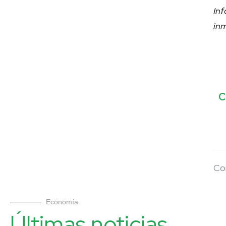
In
in
C
Co
Economía
Últimas noticias