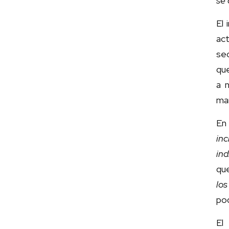
se 
El
ac
sec
que
a n
ma
En
inc
in
qu
los
pod
El