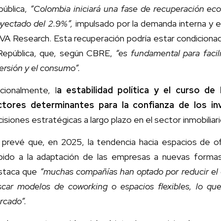
pública,
“Colombia iniciará una fase de recuperación e
yectado del 2.9%”,
impulsado por la demanda interna y 
A Research. Esta recuperación podría estar condicionada
 República, que, según CBRE,
“es fundamental para facili
ersión y el consumo”.
cionalmente, l
a estabilidad política y el curso de
ctores determinantes para la confianza de los in
isiones estratégicas a largo plazo en el sector inmobiliari
 prevé que, en 2025, la tendencia hacia espacios de ofi
bido a la adaptación de las empresas a nuevas forma
staca que
“muchas compañías han optado por reducir el es
scar modelos de coworking o espacios flexibles, lo qu
rcado”.