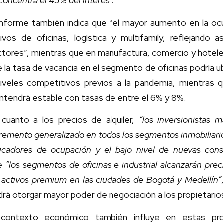
concentra el 45% del interés”.
 informe también indica que “el mayor aumento en la o
tivos de oficinas, logística y multifamily, reflejand
tores”, mientras que en manufactura, comercio y hotele
 la tasa de vacancia en el segmento de oficinas podría 
iveles competitivos previos a la pandemia, mientras qu
ntendrá estable con tasas de entre el 6% y 8%.
 cuanto a los precios de alquiler,
“los inversionistas 
remento generalizado en todos los segmentos inmobiliario
dicadores de ocupación y el bajo nivel de nuevas const
e
“los segmentos de oficinas e industrial alcanzarán prec
 activos premium en las ciudades de Bogotá y Medellín”
rá otorgar mayor poder de negociación a los propietario
 contexto económico también influye en estas pr