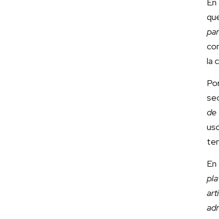
En 
qu
par
con
la
Por
sec
de 
uso
ten
En 
pla
ar
adm