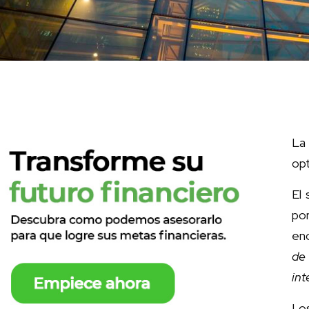
La 
opt
El
por
en
de 
int
Lo