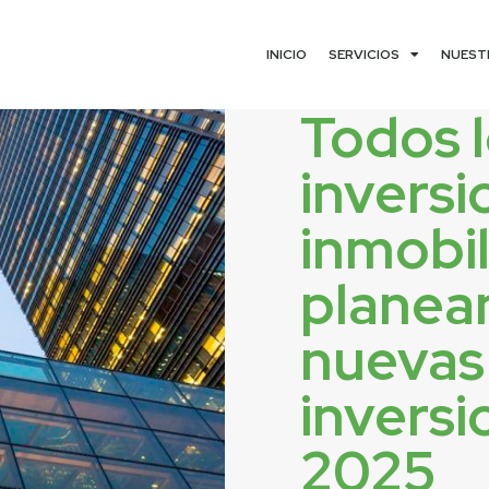
INICIO
SERVICIOS
NUEST
Todos 
inversi
inmobil
planean
nuevas
inversi
2025