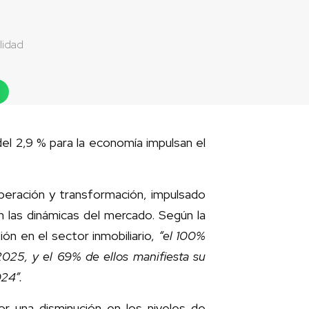
lidad
del 2,9 % para la economía impulsan el
peración y transformación, impulsado
n las dinámicas del mercado. Según la
n en el sector inmobiliario,
“el 100%
2025, y el 69% de ellos manifiesta su
024”.
r una disminución en los niveles de