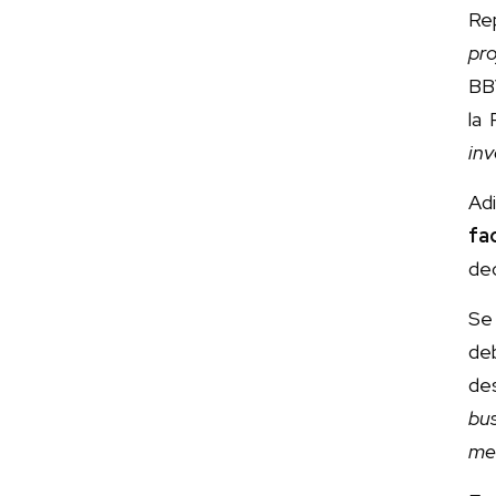
Re
pro
BBV
la
inv
Adi
fa
dec
Se
de
de
bu
me