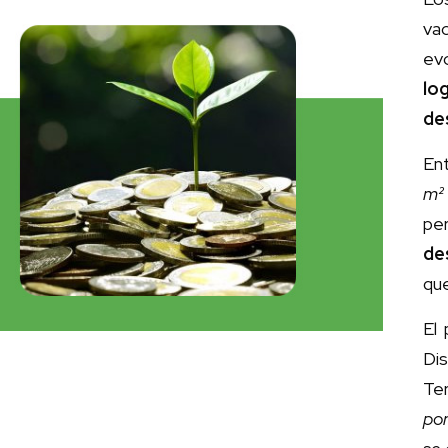
va
evo
lo
de
En
m² 
pe
de
que
El
Di
Te
por