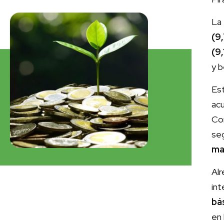
La
(9
(9
y b
Es
ac
Cor
seg
ma
Alr
in
bá
en 