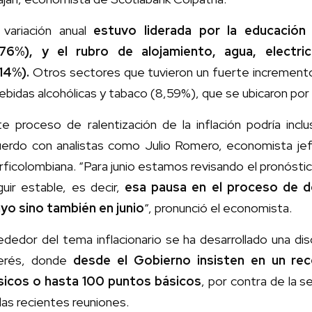
 variación anual
estuvo liderada por la educación 
,76%), y el rubro de alojamiento, agua, electri
,14%).
Otros sectores que tuvieron un fuerte increment
ebidas alcohólicas y tabaco (8,59%), que se ubicaron por
te proceso de ralentización de la inflación podría in
uerdo con analistas como Julio Romero, economista je
ficolombiana. “Para junio estamos revisando el pronóstic
uir estable, es decir,
esa pausa en el proceso de d
yo sino también en junio
“, pronunció el economista.
ededor del tema inflacionario se ha desarrollado una di
terés, donde
desde el Gobierno insisten en un re
sicos o hasta 100 puntos básicos
, por contra de la 
las recientes reuniones.