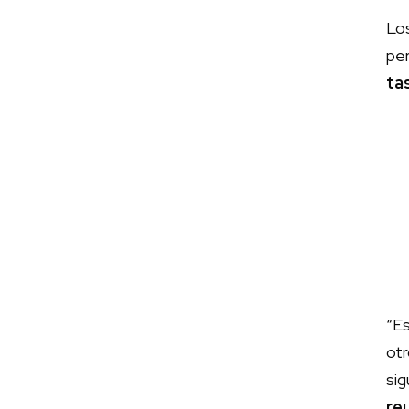
Lo
pe
ta
“E
otr
si
re