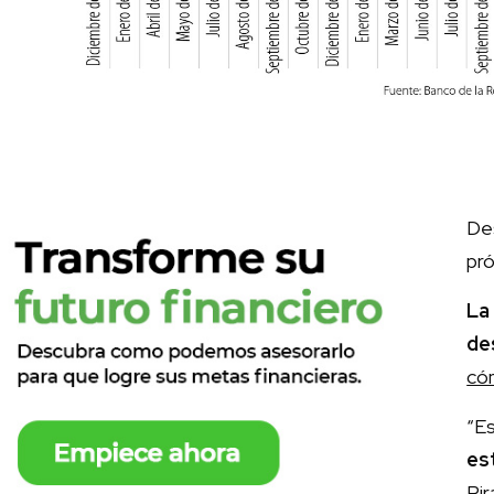
De
pró
La
de
có
“E
es
Pir