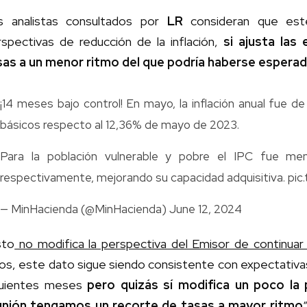
s analistas consultados por
LR
consideran que este
rspectivas de reducción de la inflación,
si ajusta las
sas a un menor ritmo del que podría haberse esperad
¡14 meses bajo control! En mayo, la inflación anual fue d
básicos respecto al 12,36% de mayo de 2023.
Para la población vulnerable y pobre el IPC fue m
respectivamente, mejorando su capacidad adquisitiva.
pic
— MinHacienda (@MinHacienda)
June 12, 2024
sto
no modifica la perspectiva del Emisor de continuar
os, este dato sigue siendo consistente con expectativas
guientes meses
pero quizás sí modifica un poco la 
unión tengamos un recorte de tasas a mayor ritmo