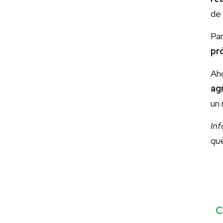
de 
Par
pr
Ah
ag
un 
In
qu
C