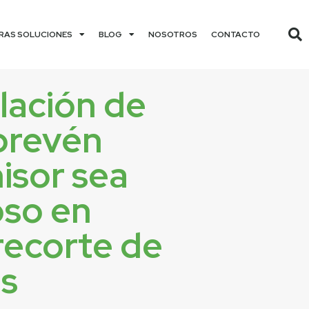
RAS SOLUCIONES
BLOG
NOSOTROS
CONTACTO
flación de
prevén
isor sea
oso en
recorte de
as