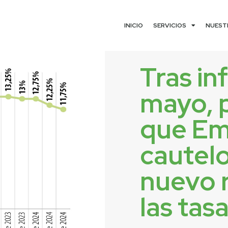
INICIO
SERVICIOS
NUEST
Tras in
mayo, 
que Em
cautel
nuevo 
las tas