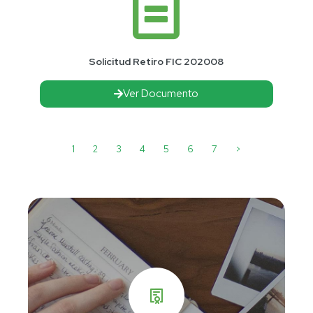
Solicitud Retiro FIC 202008
Ver Documento
1
2
3
4
5
6
7
>