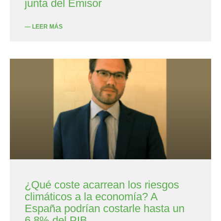
junta del Emisor
— LEER MÁS
¿Qué coste acarrean los riesgos
climáticos a la economía? A
España podrían costarle hasta un
6,8% del PIB