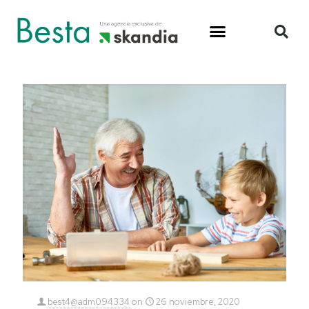
best4@adm094334
on
26 noviembre, 2020