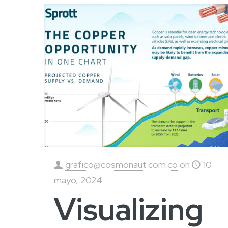
grafico@cosmonaut.com.co
on
10
mayo, 2024
Visualizing