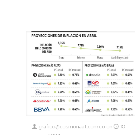
grafico@cosmonaut.com.co
on
10