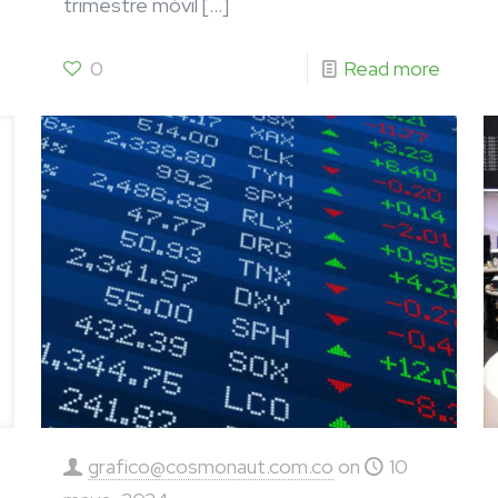
trimestre móvil
[…]
0
Read more
grafico@cosmonaut.com.co
on
10