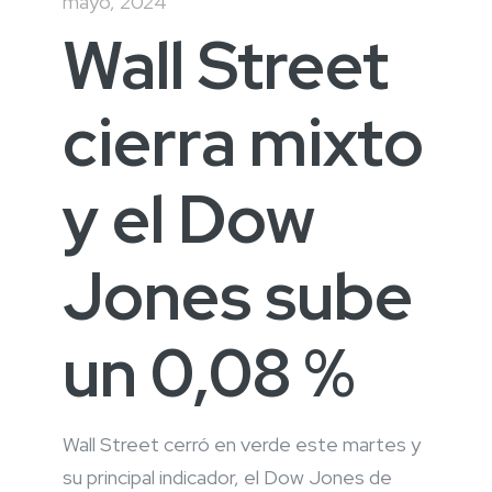
mayo, 2024
Wall Street
cierra mixto
y el Dow
Jones sube
un 0,08 %
Wall Street cerró en verde este martes y
su principal indicador, el Dow Jones de