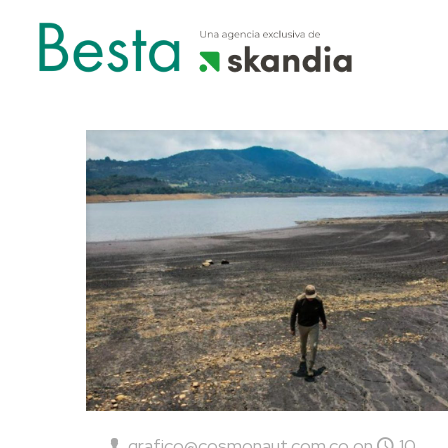
grafico@cosmonaut.com.co
on
10