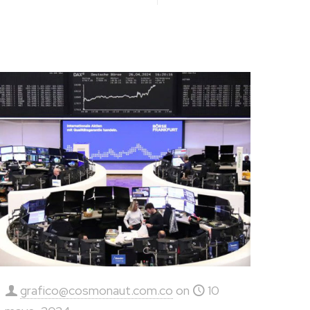
grafico@cosmonaut.com.co
on
10