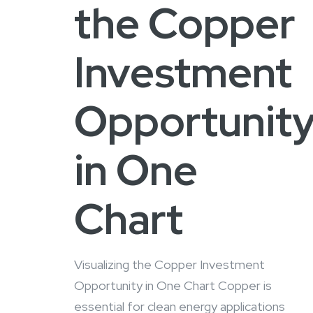
the Copper
Investment
Opportunit
in One
Chart
Visualizing the Copper Investment
Opportunity in One Chart Copper is
essential for clean energy applications