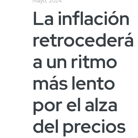
mayo, 2024
La inflación
retrocederá
a un ritmo
más lento
por el alza
del precios