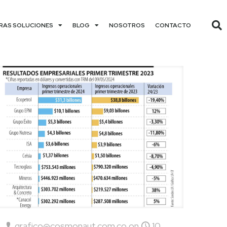
RAS SOLUCIONES
BLOG
NOSOTROS
CONTACTO
grafico@cosmonaut.com.co
on
10