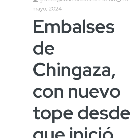
mayo, 2024
Embalses
de
Chingaza,
con nuevo
tope desde
que inició