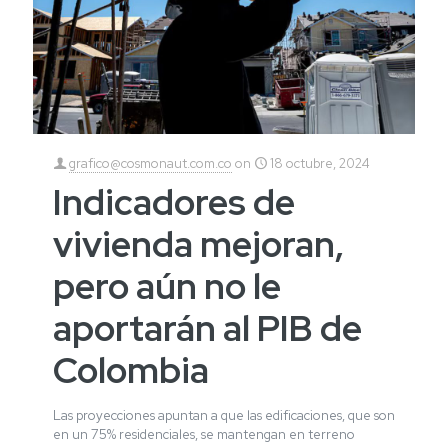
grafico@cosmonaut.com.co
on
18 octubre, 2024
Indicadores de
vivienda mejoran,
pero aún no le
aportarán al PIB de
Colombia
Las proyecciones apuntan a que las edificaciones, que son
en un 75% residenciales, se mantengan en terreno