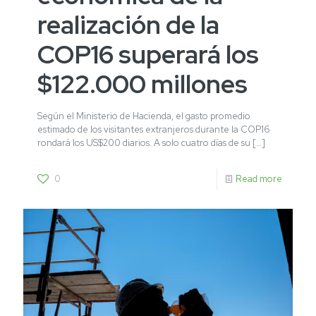
realización de la
COP16 superará los
$122.000 millones
Según el Ministerio de Hacienda, el gasto promedio
estimado de los visitantes extranjeros durante la COP16
rondará los US$200 diarios. A solo cuatro días de su
[…]
0
Read more