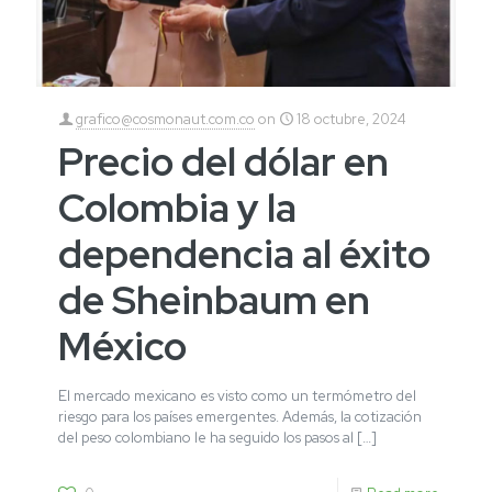
grafico@cosmonaut.com.co
on
18 octubre, 2024
Precio del dólar en
Colombia y la
dependencia al éxito
de Sheinbaum en
México
El mercado mexicano es visto como un termómetro del
riesgo para los países emergentes. Además, la cotización
del peso colombiano le ha seguido los pasos al
[…]