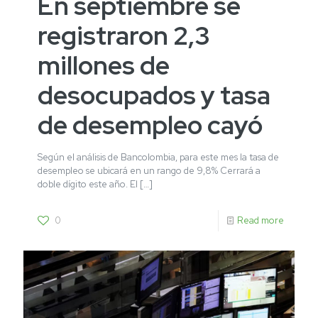
En septiembre se
registraron 2,3
millones de
desocupados y tasa
de desempleo cayó
Según el análisis de Bancolombia, para este mes la tasa de
desempleo se ubicará en un rango de 9,8% Cerrará a
doble dígito este año. El
[…]
0
Read more