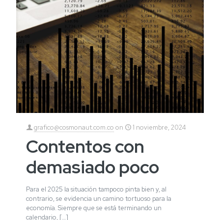
grafico@cosmonaut.com.co
on
1 noviembre, 2024
Contentos con
demasiado poco
Para el 2025 la situación tampoco pinta bien y, al
contrario, se evidencia un camino tortuoso para la
economía. Siempre que se está terminando un
calendario,
[…]