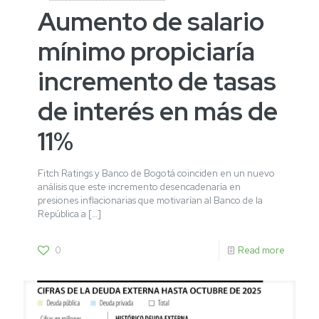
Aumento de salario
mínimo propiciaría
incremento de tasas
de interés en más de
11%
Fitch Ratings y Banco de Bogotá coinciden en un nuevo
análisis que este incremento desencadenaría en
presiones inflacionarias que motivarían al Banco de la
República a
[…]
0
Read more