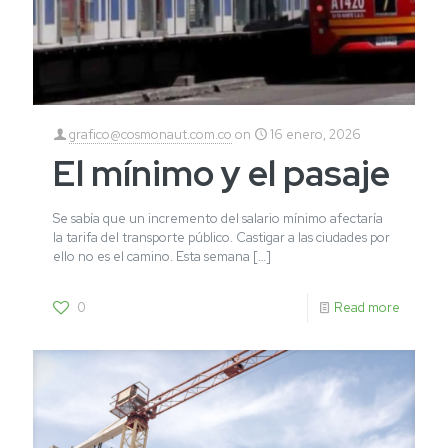
grafico@cosmonaut.com.co
on
16 enero, 2026
El mínimo y el pasaje
Se sabía que un incremento del salario mínimo afectaría
la tarifa del transporte público. Castigar a las ciudades por
ello no es el camino. Esta semana
[…]
0
Read more