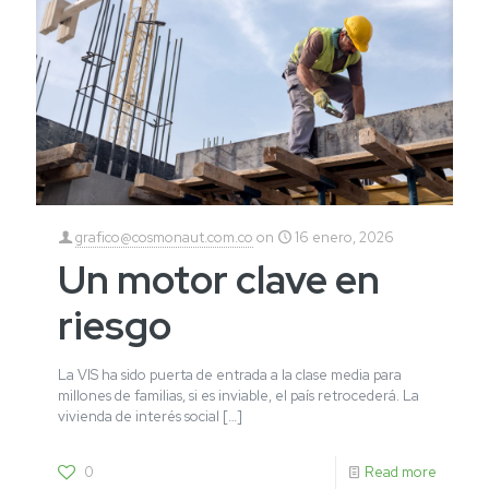
grafico@cosmonaut.com.co
on
16 enero, 2026
Un motor clave en
riesgo
La VIS ha sido puerta de entrada a la clase media para
millones de familias, si es inviable, el país retrocederá. La
vivienda de interés social
[…]
0
Read more