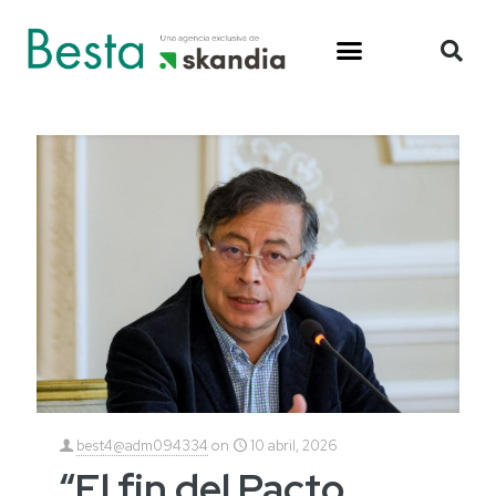
best4@adm094334
on
10 abril, 2026
“El fin del Pacto