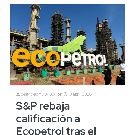
best4@adm094334
on
10 abril, 2026
S&P rebaja
calificación a
Ecopetrol tras el