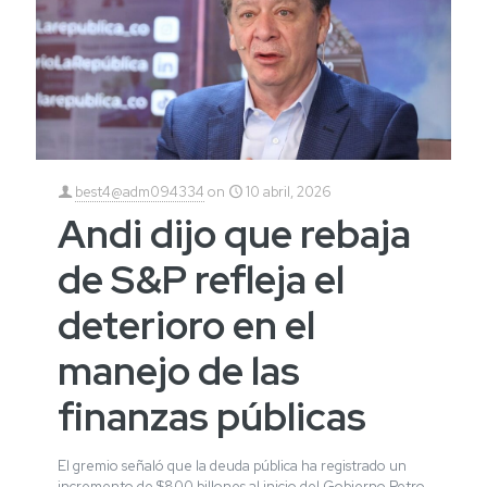
best4@adm094334
on
10 abril, 2026
Andi dijo que rebaja
de S&P refleja el
deterioro en el
manejo de las
finanzas públicas
El gremio señaló que la deuda pública ha registrado un
incremento de $800 billones al inicio del Gobierno Petro