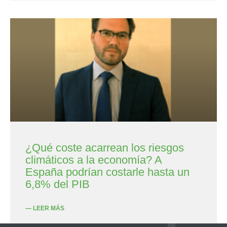
¿Qué coste acarrean los riesgos
climáticos a la economía? A
España podrían costarle hasta un
6,8% del PIB
— LEER MÁS