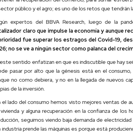
sector público y el agro; es uno de los retos que tendrán
gún expertos del BBVA Research, luego de la pan
talizador claro que impulse la economía y aunque re
 prioridad fue superar los estragos del Covid-19, de
26; no se ve a ningún sector como palanca del crec
este sentido enfatizan en que es indiscutible que hay s
ede pasar por alto que la génesis está en el consumo, q
nque no como debiera, y no en la llegada de nuevos capi
pias de la inversión.
n el lado del consumo hemos visto mejores ventas de au
vivienda y alguna recuperación en la confianza de los h
oducción, seguimos viendo baja demanda de electricidad
 industria prende las máquinas es porque está producien