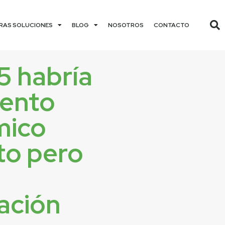
RAS SOLUCIONES
BLOG
NOSOTROS
CONTACTO
5 habría
iento
mico
o pero
ación