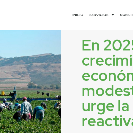
INICIO
SERVICIOS
NUEST
En 202
crecim
econó
modest
urge la
reactiv