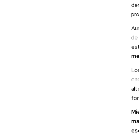
de
pro
Aun
de
est
me
Lo
en
alt
for
Mi
ma
es