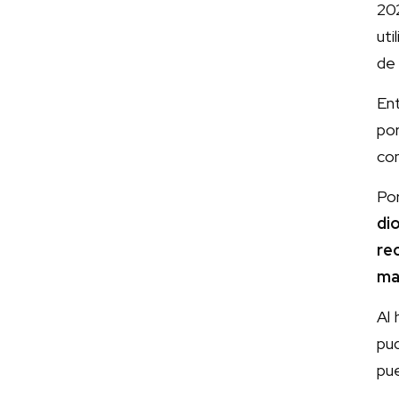
20
ut
de 
Ent
po
co
Po
di
re
ma
Al 
pud
pue