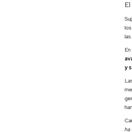
El
Sup
los
la
En
av
y s
Las
me
ge
han
Ca
ha