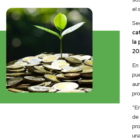
el 
Se
ca
la
20
En 
pu
au
pro
“E
de 
pr
una