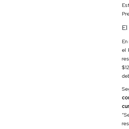
Es
Pre
El
En 
el
res
$12
deb
Se
co
cum
“Se
res