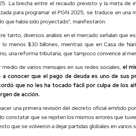
25. La brecha entre el recaudo previsto y la meta de i
ilizada para programar el PGN 2025, se traduce en una
lo que había sido proyectado”, manifestaron.
re tanto, diversos análisis en el mercado señalan que e
r lo menos $30 billones, mientras que en Casa de Nari
mo, una reforma tributaria, que tampoco convence al me
r medio de varios mensajes en sus redes sociales,
el m
o a conocer que el pago de deuda es uno de sus p
cordó que no les ha tocado fácil por culpa de los al
rgen de acción.
hacer una primera revisión del decreto oficial emitido po
o constatar que se repiten los mismos errores que tuvi
sto que se volvieron a dejar partidas globales en varios 