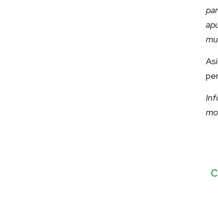
pa
ap
muc
As
per
In
mo
C