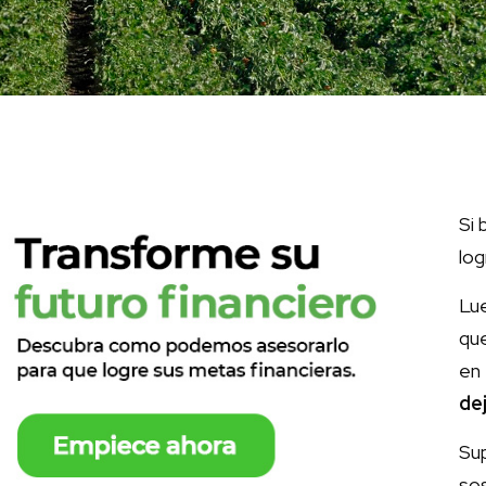
Si 
log
Lu
que
en 
de
Sup
so