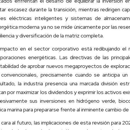
ados enfrentan el desafío de equilibrar la inversión en
tar escasez durante la transición, mientras redirigen cap
des eléctricas inteligentes y sistemas de almacenam
rgética moderna ya no se mide únicamente por las reserv
iliencia y diversificación de la matriz completa.
 impacto en el sector corporativo está redibujando el 
poraciones energéticas. Las directivas de las principa
ntabilidad de aprobar nuevos megaproyectos de explorac
 convencionales, precisamente cuando se anticipa u
ultado, la industria presencia una marcada división es
an por maximizar los dividendos y exprimir los activos ex
resivamente sus inversiones en hidrógeno verde, bio
ica marina para prepararse frente al inminente cambio de
cara al futuro, las implicaciones de esta revisión para 