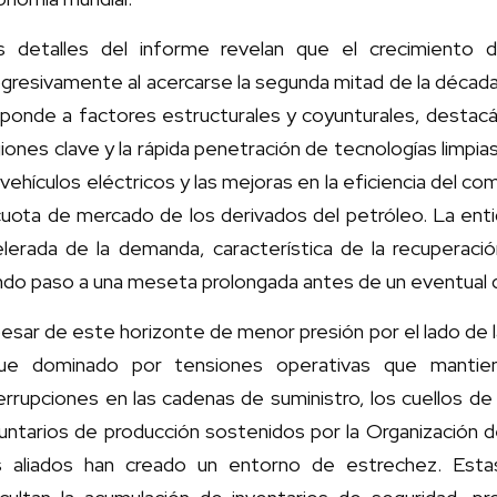
s detalles del informe revelan que el crecimiento 
gresivamente al acercarse la segunda mitad de la década.
sponde a factores estructurales y coyunturales, desta
iones clave y la rápida penetración de tecnologías limpia
vehículos eléctricos y las mejoras en la eficiencia del c
cuota de mercado de los derivados del petróleo. La ent
elerada de la demanda, característica de la recuperació
do paso a una meseta prolongada antes de un eventual d
esar de este horizonte de menor presión por el lado de 
gue dominado por tensiones operativas que mantie
errupciones en las cadenas de suministro, los cuellos de 
luntarios de producción sostenidos por la Organización 
s aliados han creado un entorno de estrechez. Estas f