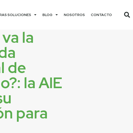
RAS SOLUCIONES
BLOG
NOSOTROS
CONTACTO
va la
da
l de
o?: la AIE
su
ón para