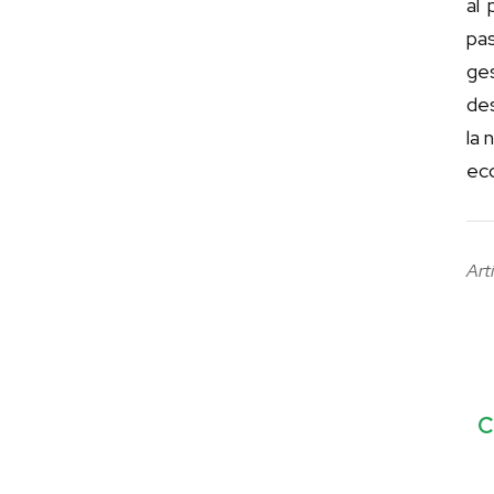
al
pa
ge
des
la 
eco
Art
C