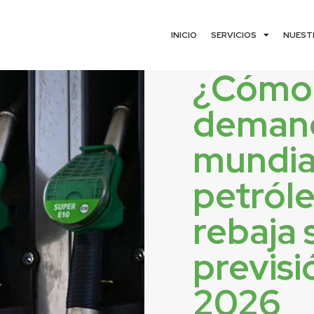
INICIO
SERVICIOS
NUEST
¿Cómo 
deman
mundia
petróle
rebaja 
previsi
2026