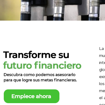
La
mu
int
gl
exi
lo
med
el 
ec