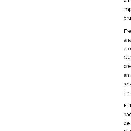
di
im
bru
Fre
an
pr
Gu
cr
am
res
los
Es
nac
de 