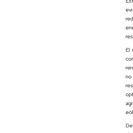
Est
evi
re
ene
res
El
cor
re
no
res
opt
ag
eól
De 