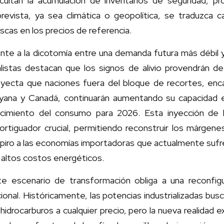
ficultan la acumulación de inventarios de seguridad, p
prevista, ya sea climática o geopolítica, se traduzca 
scas en los precios de referencia.
nte a la dicotomía entre una demanda futura más débil 
alistas destacan que los signos de alivio provendrán d
oyecta que naciones fuera del bloque de recortes, enc
yana y Canadá, continuarán aumentando su capacidad ex
ecimiento del consumo para 2026. Esta inyección de b
ortiguador crucial, permitiendo reconstruir los márgene
piro a las economías importadoras que actualmente sufre
 altos costos energéticos.
te escenario de transformación obliga a una reconfigu
ional. Históricamente, las potencias industrializadas bus
hidrocarburos a cualquier precio, pero la nueva realidad 