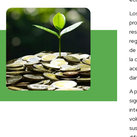
Lo
pro
re
reg
de 
la 
ac
dan
A p
si
int
vo
su