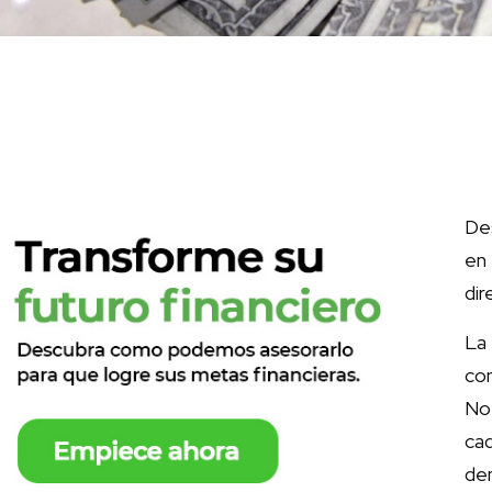
De
en 
dir
La 
con
No
ca
de