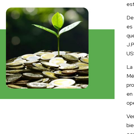
es
Des
es 
que
J.
US
La 
Mé
pr
en
ope
Ve
bi