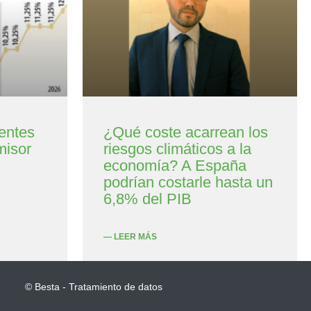
entes
¿Qué coste acarrean los
misor
riesgos climáticos a la
economía? A España
podrían costarle hasta un
6,8% del PIB
— LEER MÁS
© Besta - Tratamiento de datos