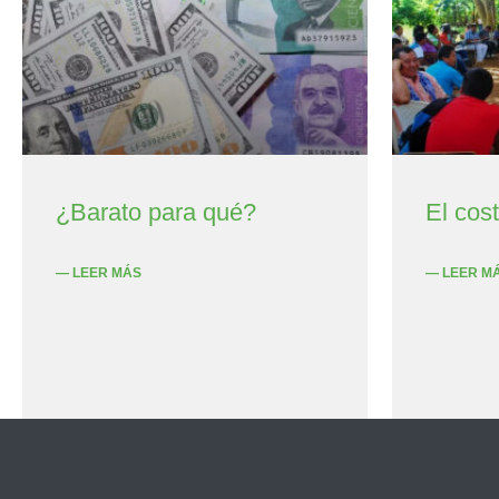
¿Barato para qué?
El cos
— LEER MÁS
— LEER M