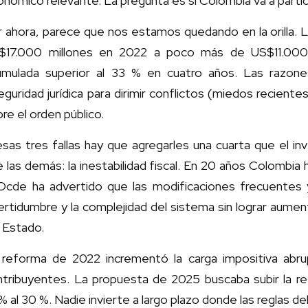
nómico relevante. La pregunta es si Colombia va a particip
 ahora, parece que nos estamos quedando en la orilla. L
$17.000 millones en 2022 a poco más de US$11.000 
umulada superior al 33 % en cuatro años. Las razone
eguridad jurídica para dirimir conflictos (miedos reciente
re el orden público.
sas tres fallas hay que agregarles una cuarta que el in
 las demás: la inestabilidad fiscal. En 20 años Colombia 
 Ocde ha advertido que las modificaciones frecuentes
ertidumbre y la complejidad del sistema sin lograr aument
 Estado.
 reforma de 2022 incrementó la carga impositiva abr
ntribuyentes. La propuesta de 2025 buscaba subir la re
 al 30 %. Nadie invierte a largo plazo donde las reglas d