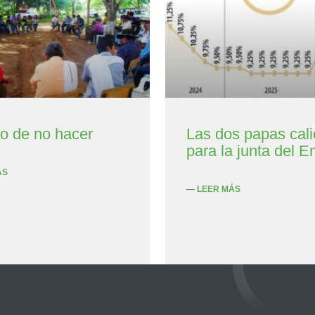
to de no hacer
Las dos papas cali
para la junta del E
ÁS
— LEER MÁS