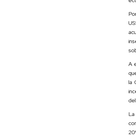
eco
Por
US
ac
ins
sob
A e
que
la
inc
del
La
co
20%