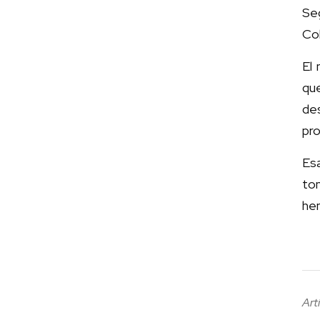
Seg
Col
El 
que
des
pro
Es
tom
hem
Art