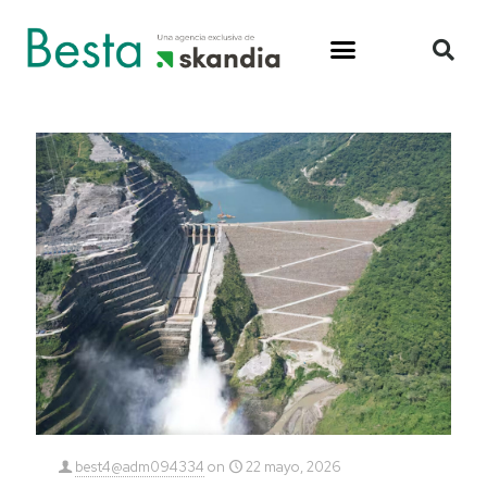
best4@adm094334
on
22 mayo, 2026