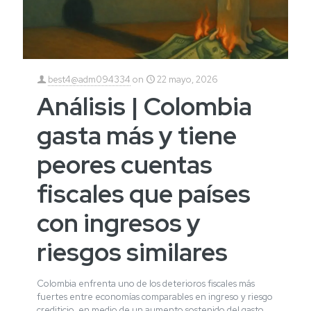
best4@adm094334
on
22 mayo, 2026
Análisis | Colombia
gasta más y tiene
peores cuentas
fiscales que países
con ingresos y
riesgos similares
Colombia enfrenta uno de los deterioros fiscales más
fuertes entre economías comparables en ingreso y riesgo
crediticio, en medio de un aumento sostenido del gasto