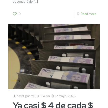
dependerá de
[…]
0
Read more
best4@adm094334
on
22 mayo, 2026
Ya casi $ 4 de cada $