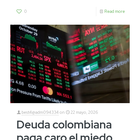
0
Read more
best4@adm094334
on
22 mayo, 2026
Deuda colombiana
paga caro el miedo