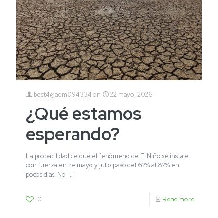
best4@adm094334
on
22 mayo, 2026
¿Qué estamos
esperando?
La probabilidad de que el fenómeno de El Niño se instale
con fuerza entre mayo y julio pasó del 62% al 82% en
pocos días. No
[…]
0
Read more