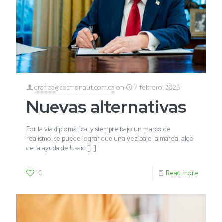
grafico@cosmonaut.com.co
on
7 febrero, 2025
Nuevas alternativas
Por la vía diplomática, y siempre bajo un marco de
realismo, se puede lograr que una vez baje la marea, algo
de la ayuda de Usaid
[…]
0
Read more