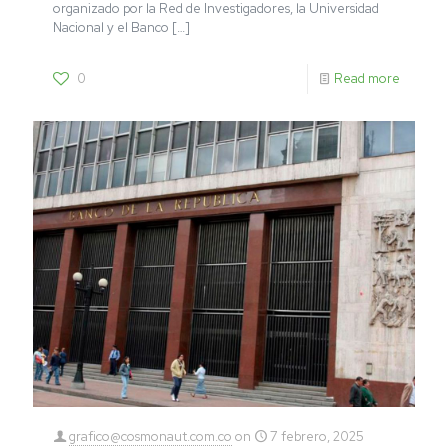
organizado por la Red de Investigadores, la Universidad
Nacional y el Banco
[…]
0
Read more
grafico@cosmonaut.com.co
on
7 febrero, 2025