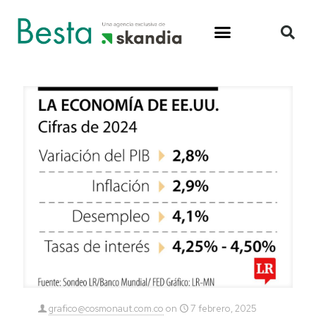
grafico@cosmonaut.com.co
on
7 febrero, 2025